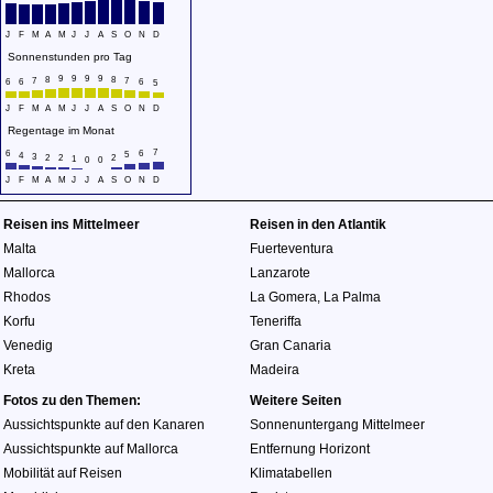
J
F
M
A
M
J
J
A
S
O
N
D
Sonnenstunden pro Tag
9
9
9
9
8
8
7
7
6
6
6
5
J
F
M
A
M
J
J
A
S
O
N
D
Regentage im Monat
7
6
6
5
4
3
2
2
2
1
0
0
J
F
M
A
M
J
J
A
S
O
N
D
Reisen ins Mittelmeer
Reisen in den Atlantik
Malta
Fuerteventura
Mallorca
Lanzarote
Rhodos
La Gomera
,
La Palma
Korfu
Teneriffa
Venedig
Gran Canaria
Kreta
Madeira
Fotos zu den Themen:
Weitere Seiten
Aussichtspunkte auf den Kanaren
Sonnenuntergang Mittelmeer
Aussichtspunkte auf Mallorca
Entfernung Horizont
Mobilität auf Reisen
Klimatabellen