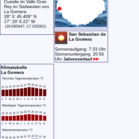
Cuesite im Valle Gran
Rey im Südwesten von
La Gomera
28° 5' 45.409'' N
17° 20' 6.22'' W
(28.095947,-17.335061)
San Sebastian de
La Gomera
Sonnenaufgang: 7:33 Uhr
Sonnenuntergang: 20:56
Uhr
Jahresverlauf
Klimatabelle
La Gomera
Höchste Tagestemperatur °C
29
28
27
26
25
24
24
23
22
22
21
21
J
F
M
A
M
J
J
A
S
O
N
D
Niedrigste Tagestemperatur °C
21
20
20
19
18
18
17
16
16
15
15
15
J
F
M
A
M
J
J
A
S
O
N
D
Wassertemperatur °C
23
23
22
21
21
20
20
19
19
18
18
18