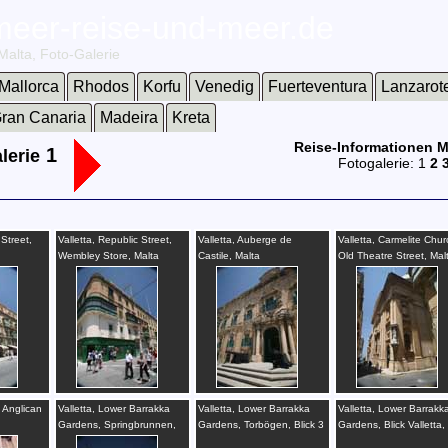
lmeer-reise-und-meer.de
Malta, Foto-Galerie
Mallorca
Rhodos
Korfu
Venedig
Fuerteventura
Lanzarot
ran Canaria
Madeira
Kreta
Reise-Informationen M
1
lerie
Fotogalerie: 1
2
 Street,
Valletta, Republic Street,
Valletta, Auberge de
Valletta, Carmelite Chur
Wembley Store, Malta
Castile, Malta
Old Theatre Street, Mal
s Anglican
Valletta, Lower Barrakka
Valletta, Lower Barrakka
Valletta, Lower Barrakk
Gardens, Springbrunnen,
Gardens, Torbögen, Blick 3
Gardens, Blick Valletta,
Statue, Malta
Cities, Malta
Cities, Malta