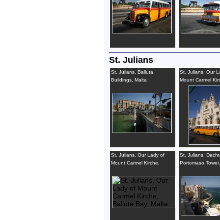
St. Julians
St. Julians, Balluta
St. Julians, Our L
Buildings, Malta
Mount Carmel Kir
St. Julians, Our Lady of
St. Julians, Dacht
Mount Carmel Kirche,
Portomaso Tower,
Balluta Bay, Malta
Bay, Malta