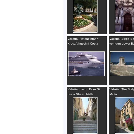
Valletta, Hafeneinfahrt,
Valletta, Siege Bel
Kreuzfahrtschiff Costa
von den Lower B
Concordia, Malta
Gardens, Malta
Valletta, Lvant, Ecke St.
Valletta, The Brid
Lucia Street, Malta
Malta