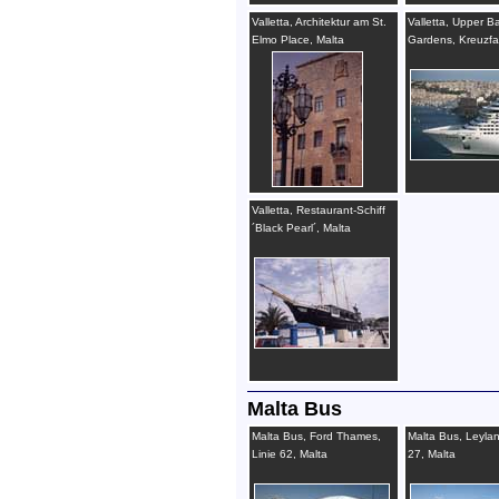
Valletta, Architektur am St.
Valletta, Upper B
Elmo Place, Malta
Gardens, Kreuzfah
Malta
Valletta, Restaurant-Schiff
´Black Pearl´, Malta
Malta Bus
Malta Bus, Ford Thames,
Malta Bus, Leylan
Linie 62, Malta
27, Malta