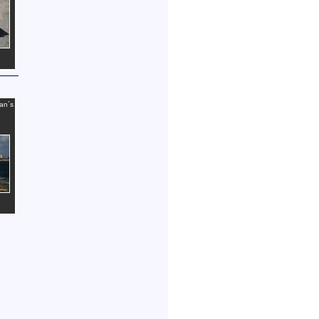
ian´s