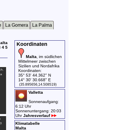
e
La Gomera
La Palma
alta
Koordinaten
3
4
5
Malta
, im südlichen
Mittelmeer zwischen
Sizilien und Nordafrika
ch,
Koordinaten:
ta
35° 53' 44.362'' N
14° 30' 30.668'' E
(35.895656,14.508519)
Valletta
Sonnenaufgang:
6:12 Uhr
Sonnenuntergang: 20:03
Uhr
Jahresverlauf
a
Klimatabelle
 3
Malta