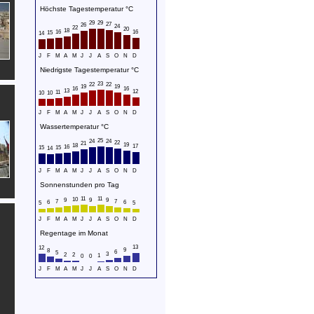
Höchste Tagestemperatur °C
29
29
27
26
24
22
20
18
16
16
15
14
J
F
M
A
M
J
J
A
S
O
N
D
Niedrigste Tagestemperatur °C
23
22
22
19
19
16
16
13
12
11
10
10
J
F
M
A
M
J
J
A
S
O
N
D
Wassertemperatur °C
25
24
24
22
21
19
18
17
16
15
15
14
J
F
M
A
M
J
J
A
S
O
N
D
Sonnenstunden pro Tag
11
11
10
9
9
9
7
7
6
6
5
5
J
F
M
A
M
J
J
A
S
O
N
D
Regentage im Monat
13
12
9
8
6
5
3
2
2
1
0
0
J
F
M
A
M
J
J
A
S
O
N
D