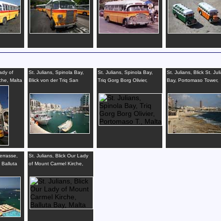
ady of
St. Julians, Spinola Bay,
St. Julians, Spinola Bay,
St. Julians, Blick St. Jul
che, Malta
Blick von der Triq San
Triq Gorg Borg Olivier,
Bay, Portomaso Tower,
Gorg, Hafen, Malta
Portomaso T., Malta
Malta
errasse,
St. Julians, Blick Our Lady
 Balluta
of Mount Carmel Kirche,
Balluta Bay, Malta