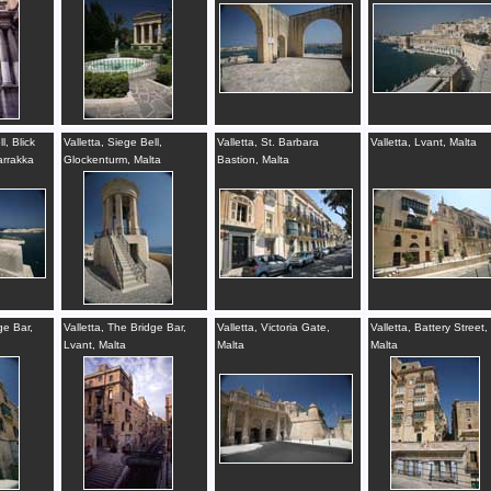
l, Blick
Valletta, Siege Bell,
Valletta, St. Barbara
Valletta, Lvant, Malta
arrakka
Glockenturm, Malta
Bastion, Malta
ge Bar,
Valletta, The Bridge Bar,
Valletta, Victoria Gate,
Valletta, Battery Street,
Lvant, Malta
Malta
Malta