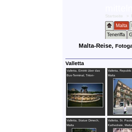
mitte
Startseite
>
Malta
Teneriffa
G
Malta-Reise,
Fotoga
Valletta
Valletta, Eintritt über das
Valletta, Republic
Bus-Terminal, Triton-
Malta
Fountain, Malta
Valletta, Statue Dimech,
Valletta, St. Paul
Malta
Kathedrale, Malta