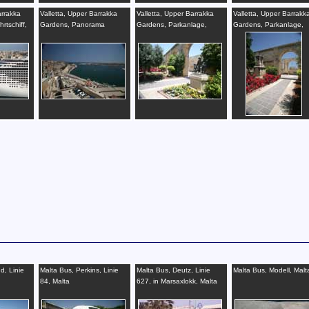
arrakka
Valletta, Upper Barrakka
Valletta, Upper Barrakka
Valletta, Upper Barrakk
rtschiff,
Gardens, Panorama
Gardens, Parkanlage,
Gardens, Parkanlage,
Valletta, Hafen, Malta
Statue, Malta
Malta
d, Linie
Malta Bus, Perkins, Linie
Malta Bus, Deutz, Linie
Malta Bus, Modell, Malt
84, Malta
627, in Marsaxlokk, Malta