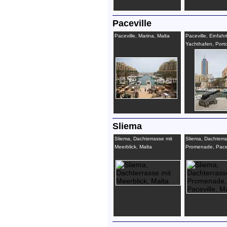
Paceville
Paceville, Marina, Malta
Paceville, Einfahr
Yachthafen, Port
Tower, Malta
Sliema
Sliema, Dachterrasse mit
Sliema, Dachterra
Meerblick, Malta
Promenade, Pacev
Malta