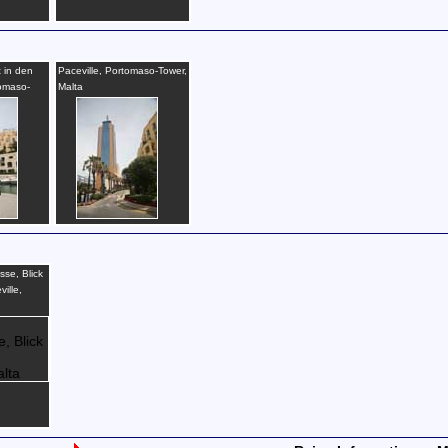
t in den
Paceville, Portomaso-Tower,
omaso-
Malta
sse, Blick
ille,