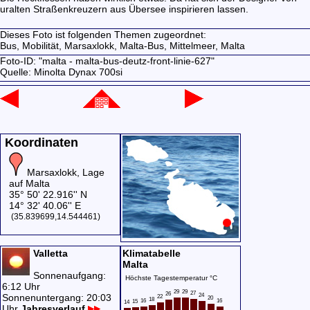
uralten Straßenkreuzern aus Übersee inspirieren lassen.
Dieses Foto ist folgenden Themen zugeordnet:
Bus,
Mobilität,
Marsaxlokk,
Malta-Bus,
Mittelmeer,
Malta
Foto-ID: "malta - malta-bus-deutz-front-linie-627"
Quelle: Minolta Dynax 700si
Koordinaten
Marsaxlokk, Lage
auf Malta
35° 50' 22.916'' N
14° 32' 40.06'' E
(35.839699,14.544461)
Valletta
Klimatabelle
Malta
Sonnenaufgang:
Höchste Tagestemperatur °C
6:12 Uhr
29
29
27
26
Sonnenuntergang: 20:03
24
22
20
18
16
16
15
14
Uhr
Jahresverlauf