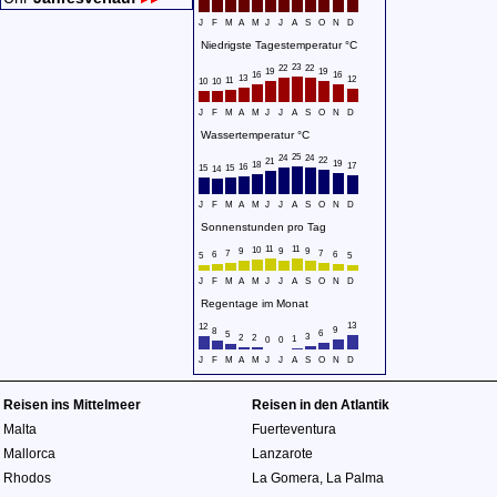
J
F
M
A
M
J
J
A
S
O
N
D
Niedrigste Tagestemperatur °C
23
22
22
19
19
16
16
13
12
11
10
10
J
F
M
A
M
J
J
A
S
O
N
D
Wassertemperatur °C
25
24
24
22
21
19
18
17
16
15
15
14
J
F
M
A
M
J
J
A
S
O
N
D
Sonnenstunden pro Tag
11
11
10
9
9
9
7
7
6
6
5
5
J
F
M
A
M
J
J
A
S
O
N
D
Regentage im Monat
13
12
9
8
6
5
3
2
2
1
0
0
J
F
M
A
M
J
J
A
S
O
N
D
Reisen ins Mittelmeer
Reisen in den Atlantik
Malta
Fuerteventura
Mallorca
Lanzarote
Rhodos
La Gomera
,
La Palma