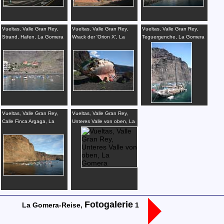
Vueltas, Valle Gran Rey,
Vueltas, Valle Gran Rey,
Vueltas, Valle Gran Rey,
Strand, Hafen, La Gomera
Wrack der 'Orion X', La
Teguergenche, La Gomera
Gomera
Vueltas, Valle Gran Rey,
Vueltas, Valle Gran Rey,
Calle Finca Argaga, La
Unteres Valle von oben, La
Gomera
Gomera
Fotogalerie
La Gomera-Reise,
1