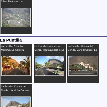
César Manrique, La
Gomera
La Puntilla
La Puntilla, Avendia
La Puntilla, Risco de la
La Puntilla, Charco del
Maritima, La Gomera
Merica, Hautacuperche, La
Conde, Bar del Conde, La
Gomera
Gomera
La Puntilla, Charco del
Conde, Hotel, La Gomera