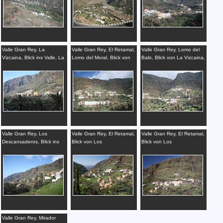
Valle Gran Rey, La
Valle Gran Rey, El Retamal,
Valle Gran Rey, Lomo del
Vizcaina, Blick ins Valle, La
Lomo del Moral, Blick von
Balo, Blick von La Vizcaina,
Gomera
La Vizcaina, La Gomera
La Gomera
Valle Gran Rey, Los
Valle Gran Rey, El Retamal,
Valle Gran Rey, El Retamal,
Descansaderos, Blick ins
Blick von Los
Blick von Los
Valle, La Gomera
Descansaderos ins Valle,
Descansaderos, La
La Gomera
Gomera
Valle Gran Rey, Mirador