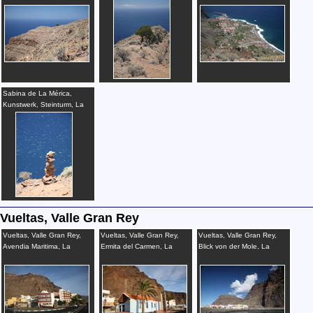
Sabina de La Mérica,
Kunstwerk, Steinturm, La
Gomera
Vueltas, Valle Gran Rey
Vueltas, Valle Gran Rey,
Vueltas, Valle Gran Rey,
Vueltas, Valle Gran Rey,
Avendia Maritima, La
Ermita del Carmen, La
Blick von der Mole, La
Gomera
Gomera
Gomera