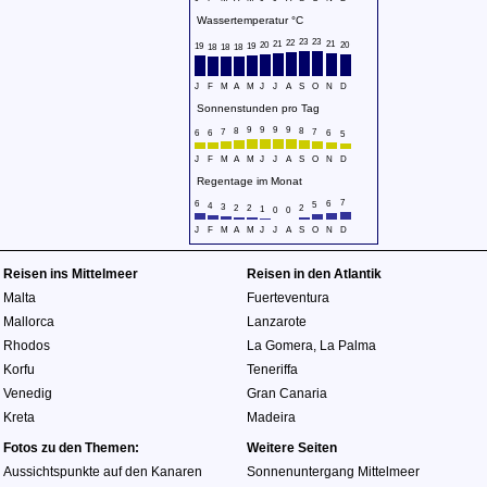
Wassertemperatur °C
23
23
22
21
21
20
20
19
19
18
18
18
J
F
M
A
M
J
J
A
S
O
N
D
Sonnenstunden pro Tag
9
9
9
9
8
8
7
7
6
6
6
5
J
F
M
A
M
J
J
A
S
O
N
D
Regentage im Monat
7
6
6
5
4
3
2
2
2
1
0
0
J
F
M
A
M
J
J
A
S
O
N
D
Reisen ins Mittelmeer
Reisen in den Atlantik
Malta
Fuerteventura
Mallorca
Lanzarote
Rhodos
La Gomera
,
La Palma
Korfu
Teneriffa
Venedig
Gran Canaria
Kreta
Madeira
Fotos zu den Themen:
Weitere Seiten
Aussichtspunkte auf den Kanaren
Sonnenuntergang Mittelmeer