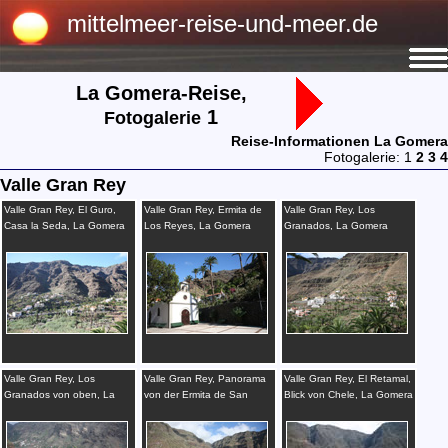
mittelmeer-reise-und-meer.de
La Gomera-Reise,
1
Fotogalerie
Reise-Informationen La Gomera
Fotogalerie: 1
2
3
4
Valle Gran Rey
Valle Gran Rey, El Guro,
Valle Gran Rey, Ermita de
Valle Gran Rey, Los
Casa la Seda, La Gomera
Los Reyes, La Gomera
Granados, La Gomera
Valle Gran Rey, Los
Valle Gran Rey, Panorama
Valle Gran Rey, El Retamal,
Granados von oben, La
von der Ermita de San
Blick von Chele, La Gomera
Gomera
Antonio, La Gomera