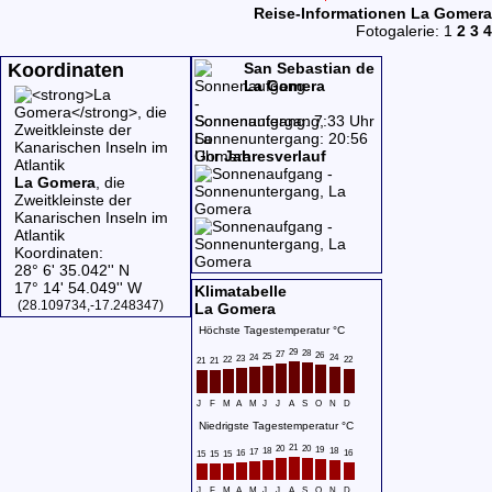
Reise-Informationen La Gomera
Fotogalerie: 1
2
3
4
Koordinaten
San Sebastian de
La Gomera
Sonnenaufgang: 7:33 Uhr
Sonnenuntergang: 20:56
Uhr
Jahresverlauf
La Gomera
, die
Zweitkleinste der
Kanarischen Inseln im
Atlantik
Koordinaten:
28° 6' 35.042'' N
17° 14' 54.049'' W
Klimatabelle
(28.109734,-17.248347)
La Gomera
Höchste Tagestemperatur °C
29
28
27
26
25
24
24
23
22
22
21
21
J
F
M
A
M
J
J
A
S
O
N
D
Niedrigste Tagestemperatur °C
21
20
20
19
18
18
17
16
16
15
15
15
J
F
M
A
M
J
J
A
S
O
N
D