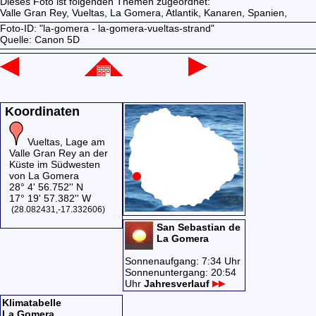
Dieses Foto ist folgenden Themen zugeordnet:
Valle Gran Rey,
Vueltas,
La Gomera,
Atlantik,
Kanaren,
Spanien,
Foto-ID: "la-gomera - la-gomera-vueltas-strand"
Quelle: Canon 5D
Koordinaten
Vueltas, Lage am
Valle Gran Rey an der
Küste im Südwesten
von La Gomera
28° 4' 56.752'' N
17° 19' 57.382'' W
(28.082431,-17.332606)
San Sebastian de
La Gomera
Sonnenaufgang: 7:34 Uhr
Sonnenuntergang: 20:54
Uhr
Jahresverlauf
Klimatabelle
La Gomera