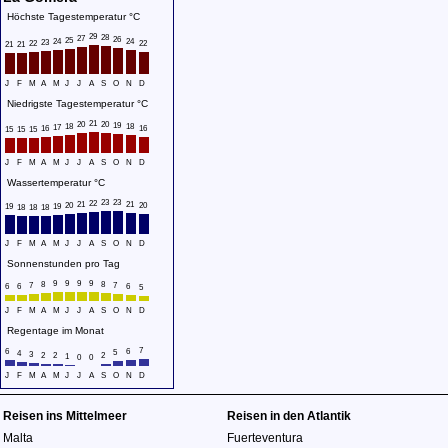
Höchste Tagestemperatur °C
29
28
27
26
25
24
24
23
22
22
21
21
J
F
M
A
M
J
J
A
S
O
N
D
Niedrigste Tagestemperatur °C
21
20
20
19
18
18
17
16
16
15
15
15
J
F
M
A
M
J
J
A
S
O
N
D
Wassertemperatur °C
23
23
22
21
21
20
20
19
19
18
18
18
J
F
M
A
M
J
J
A
S
O
N
D
Sonnenstunden pro Tag
9
9
9
9
8
8
7
7
6
6
6
5
J
F
M
A
M
J
J
A
S
O
N
D
Regentage im Monat
7
6
6
5
4
3
2
2
2
1
0
0
J
F
M
A
M
J
J
A
S
O
N
D
Reisen ins Mittelmeer
Reisen in den Atlantik
Malta
Fuerteventura