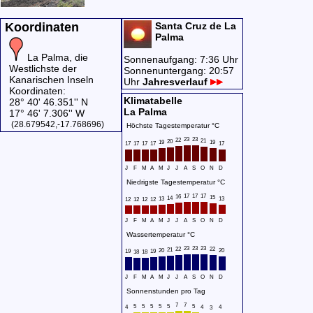
Koordinaten
Santa Cruz de La
Palma
La Palma, die
Sonnenaufgang: 7:36 Uhr
Westlichste der
Sonnenuntergang: 20:57
Kanarischen Inseln
Uhr
Jahresverlauf
Koordinaten:
Klimatabelle
28° 40' 46.351'' N
La Palma
17° 46' 7.306'' W
(28.679542,-17.768696)
Höchste Tagestemperatur °C
23
23
22
21
20
19
19
17
17
17
17
17
J
F
M
A
M
J
J
A
S
O
N
D
Niedrigste Tagestemperatur °C
17
17
17
16
15
14
13
13
12
12
12
12
J
F
M
A
M
J
J
A
S
O
N
D
Wassertemperatur °C
23
23
23
22
22
21
20
20
19
19
18
18
J
F
M
A
M
J
J
A
S
O
N
D
Sonnenstunden pro Tag
7
7
5
5
5
5
5
5
4
4
4
3