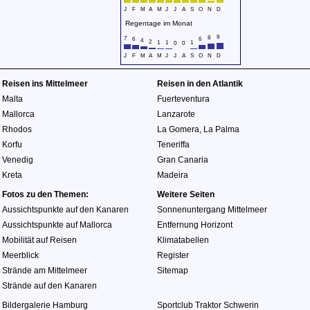
J
F
M
A
M
J
J
A
S
O
N
D
Regentage im Monat
9
8
7
6
6
4
2
1
1
1
0
0
J
F
M
A
M
J
J
A
S
O
N
D
Reisen ins Mittelmeer
Reisen in den Atlantik
Malta
Fuerteventura
Mallorca
Lanzarote
Rhodos
La Gomera
,
La Palma
Korfu
Teneriffa
Venedig
Gran Canaria
Kreta
Madeira
Fotos zu den Themen:
Weitere Seiten
Aussichtspunkte auf den Kanaren
Sonnenuntergang Mittelmeer
Aussichtspunkte auf Mallorca
Entfernung Horizont
Mobilität auf Reisen
Klimatabellen
Meerblick
Register
Strände am Mittelmeer
Sitemap
Strände auf den Kanaren
Bildergalerie Hamburg
Sportclub Traktor Schwerin