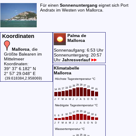
Für einen
Sonnenuntergang
eignet sich
Port
Andratx
im Westen von Mallorca.
Koordinaten
Palma de
Mallorca
Mallorca
, die
Sonnenaufgang: 6:53 Uhr
Größte Balearen im
Sonnenuntergang: 20:57
Mittelmeer
Uhr
Jahresverlauf
Koordinaten:
Klimatabelle
39° 37' 6.182'' N
Mallorca
2° 57' 29.048'' E
(39.618384,2.958069)
Höchste Tagestemperatur °C
29
29
27
26
23
22
19
18
17
15
15
14
J
F
M
A
M
J
J
A
S
O
N
D
Niedrigste Tagestemperatur °C
20
20
18
17
14
13
10
10
8
8
6
6
J
F
M
A
M
J
J
A
S
O
N
D
Wassertemperatur °C
25
24
24