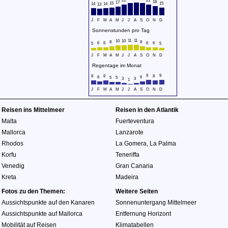
21
21
18
17
15
15
14
14
13
J
F
M
A
M
J
J
A
S
O
N
D
Sonnenstunden pro Tag
11
11
10
10
8
8
6
6
6
6
5
5
J
F
M
A
M
J
J
A
S
O
N
D
Regentage im Monat
9
9
8
8
8
6
6
5
5
3
3
1
J
F
M
A
M
J
J
A
S
O
N
D
Reisen ins Mittelmeer
Reisen in den Atlantik
Malta
Fuerteventura
Mallorca
Lanzarote
Rhodos
La Gomera
,
La Palma
Korfu
Teneriffa
Venedig
Gran Canaria
Kreta
Madeira
Fotos zu den Themen:
Weitere Seiten
Aussichtspunkte auf den Kanaren
Sonnenuntergang Mittelmeer
Aussichtspunkte auf Mallorca
Entfernung Horizont
Mobilität auf Reisen
Klimatabellen