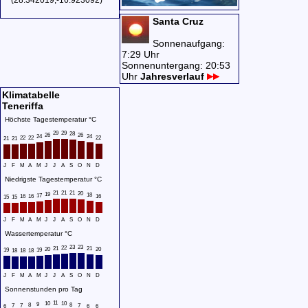
Santa Cruz
Sonnenaufgang:
7:29 Uhr
Sonnenuntergang: 20:53
Uhr
Jahresverlauf
Klimatabelle
Teneriffa
Höchste Tagestemperatur °C
29
29
28
26
26
24
24
22
22
22
21
21
J
F
M
A
M
J
J
A
S
O
N
D
Niedrigste Tagestemperatur °C
21
21
21
20
19
18
17
16
16
16
15
15
J
F
M
A
M
J
J
A
S
O
N
D
Wassertemperatur °C
23
23
22
21
21
20
20
19
19
18
18
18
J
F
M
A
M
J
J
A
S
O
N
D
Sonnenstunden pro Tag
11
10
10
9
8
8
7
7
7
6
6
6