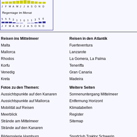
J
F
M
A
M
J
J
A
S
O
N
D
Regentage im Monat
6
5
5
5
5
3
3
1
1
1
1
0
J
F
M
A
M
J
J
A
S
O
N
D
Reisen ins Mittelmeer
Reisen in den Atlantik
Malta
Fuerteventura
Mallorca
Lanzarote
Rhodos
La Gomera
,
La Palma
Korfu
Teneriffa
Venedig
Gran Canaria
Kreta
Madeira
Fotos zu den Themen:
Weitere Seiten
Aussichtspunkte auf den Kanaren
Sonnenuntergang Mittelmeer
Aussichtspunkte auf Mallorca
Entfernung Horizont
Mobilität auf Reisen
Klimatabellen
Meerblick
Register
Strände am Mittelmeer
Sitemap
Strände auf den Kanaren
Bildergalerie Hamburg
Sportclub Traktor Schwerin