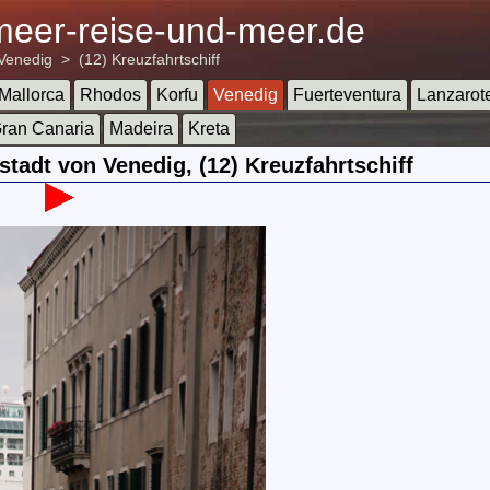
lmeer-reise-und-meer.de
Venedig
>
(12) Kreuzfahrtschiff
Mallorca
Rhodos
Korfu
Venedig
Fuerteventura
Lanzarot
ran Canaria
Madeira
Kreta
tadt von Venedig, (12) Kreuzfahrtschiff