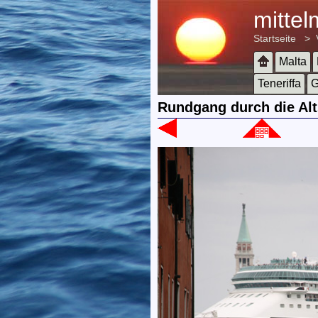
mitte
Startseite
>
Malta
Teneriffa
G
Rundgang durch die Alts