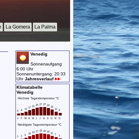
e
La Gomera
La Palma
Venedig
Sonnenaufgang:
6:00 Uhr
Sonnenuntergang: 20:33
Uhr
Jahresverlauf
Klimatabelle
Venedig
Höchste Tagestemperatur °C
27
27
25
24
21
19
17
12
12
8
8
6
J
F
M
A
M
J
J
A
S
O
N
D
Niedrigste Tagestemperatur °C
19
18
17
16
14
11
10
7
5
3
2
1