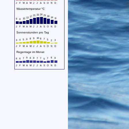
J
F
M
A
M
J
J
A
S
O
N
D
Wassertemperatur °C
24
23
21
21
18
17
14
13
11
10
9
8
J
F
M
A
M
J
J
A
S
O
N
D
Sonnenstunden pro Tag
10
9
8
8
7
6
5
5
4
3
3
2
J
F
M
A
M
J
J
A
S
O
N
D
Regentage im Monat
9
9
8
8
8
7
7
7
7
6
6
5
J
F
M
A
M
J
J
A
S
O
N
D