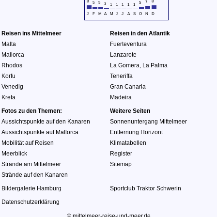
8
8
7
5
5
5
3
1
1
1
1
1
J
F
M
A
M
J
J
A
S
O
N
D
Reisen ins Mittelmeer
Reisen in den Atlantik
Malta
Fuerteventura
Mallorca
Lanzarote
Rhodos
La Gomera
,
La Palma
Korfu
Teneriffa
Venedig
Gran Canaria
Kreta
Madeira
Fotos zu den Themen:
Weitere Seiten
Aussichtspunkte auf den Kanaren
Sonnenuntergang Mittelmeer
Aussichtspunkte auf Mallorca
Entfernung Horizont
Mobilität auf Reisen
Klimatabellen
Meerblick
Register
Strände am Mittelmeer
Sitemap
Strände auf den Kanaren
Bildergalerie Hamburg
Sportclub Traktor Schwerin
Datenschutzerklärung
© mittelmeer-reise-und-meer.de