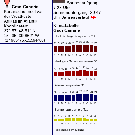
Sonnenaufgang:
Gran Canaria
,
7:28 Uhr
Kanarische Insel vor
Sonnenuntergang: 20:47
der Westküste
Uhr
Jahresverlauf
Afrikas im Atlantik
Klimatabelle
Koordinaten:
Gran Canaria
27° 57' 48.51'' N
15° 35' 39.862'' W
Höchste Tagestemperatur °C
(27.963475,-15.594406)
26
26
26
25
24
24
23
22
22
22
22
21
J
F
M
A
M
J
J
A
S
O
N
D
Niedrigste Tagestemperatur °C
21
21
19
19
18
18
17
16
16
15
14
14
J
F
M
A
M
J
J
A
S
O
N
D
Wassertemperatur °C
23
23
22
21
21
20
20
19
19
18
18
18
J
F
M
A
M
J
J
A
S
O
N
D
Sonnenstunden pro Tag
9
9
9
8
8
8
7
7
7
6
6
6
J
F
M
A
M
J
J
A
S
O
N
D
Regentage im Monat