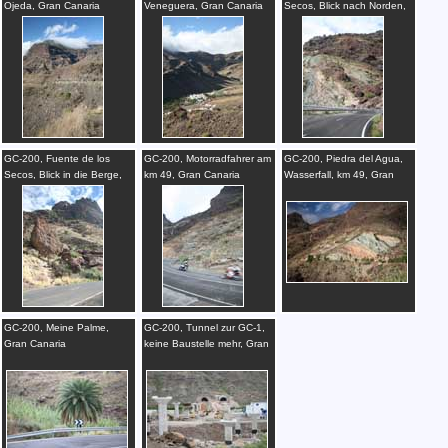
Ojeda, Gran Canaria
Veneguera, Gran Canaria
Secos, Blick nach Norden,
Gran Canaria
GC-200, Fuente de los
GC-200, Motorradfahrer am
GC-200, Piedra del Agua,
Secos, Blick in die Berge,
km 49, Gran Canaria
Wasserfall, km 49, Gran
Gran Canaria
Canaria
GC-200, Meine Palme,
GC-200, Tunnel zur GC-1,
Gran Canaria
keine Baustelle mehr, Gran
Canaria