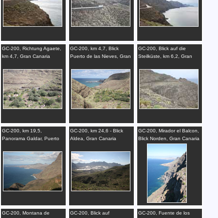
GC-200, Richtung Agaete,
GC-200, km 4,7, Blick
GC-200, Blick auf die
km 4,7, Gran Canaria
Puerto de las Nieves, Gran
Steilküste, km 6,2, Gran
Canaria
Canaria
GC-200, km 19,5,
GC-200, km 24,6 - Blick
GC-200, Mirador el Balcon,
Panorama Galdar, Puerto
Aldea, Gran Canaria
Blick Norden, Gran Canaria
de las Nieves, Gran
Canaria
GC-200, Montana de
GC-200, Blick auf
GC-200, Fuente de los