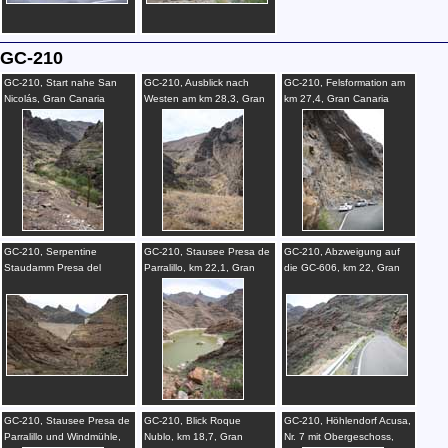
GC-210
GC-210, Start nahe San
GC-210, Ausblick nach
GC-210, Felsformation am
Nicolás, Gran Canaria
Westen am km 28,3, Gran
km 27,4, Gran Canaria
Canaria
GC-210, Serpentine
GC-210, Stausee Presa de
GC-210, Abzweigung auf
Staudamm Presa del
Parralillo, km 22,1, Gran
die GC-606, km 22, Gran
Parralillo, km 23,3, Gran
Canaria
Canaria
Canaria
GC-210, Stausee Presa de
GC-210, Blick Roque
GC-210, Höhlendorf Acusa,
Parralillo und Windmühle,
Nublo, km 18,7, Gran
Nr. 7 mit Obergeschoss,