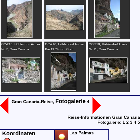
km 18,7, Gran Canaria
Canaria
Gran Canaria
GC-210, Höhlendorf Acusa
GC-210, Höhlendorf Acusa,
GC-210, Höhlendorf Acusa
Nr. 7, Gran Canaria
Bar El Chorro, Gran
Nr. 11, Gran Canaria
Canaria
Fotogalerie
Gran Canaria-Reise,
4
Reise-Informationen Gran Canaria
Fotogalerie:
1
2
3
4
5
Koordinaten
Las Palmas