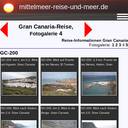
mittelmeer-reise-und-meer.de
Gran Canaria-Reise,
4
Fotogalerie
Reise-Informationen Gran Canaria
Fotogalerie:
1
2
3
4
5
GC-200
GC-200, km 1, km 2,2, Blick
GC-200, Blick auf Puerto
GC-200, 2,3 km, Puerto de
auf Agaete, Gran Canaria
de las Nieves, El Turman,
las Nieves, Hafen, Gran
km 2,2, Gran Canaria
Canaria
GC-200, Blick nach Süden,
GC-200, km 3, Blick in die
GC-200, Blick nach Süden,
km 2,4, Gran Canaria
Berge, Gran Canaria
km 3,6, Gran Canaria