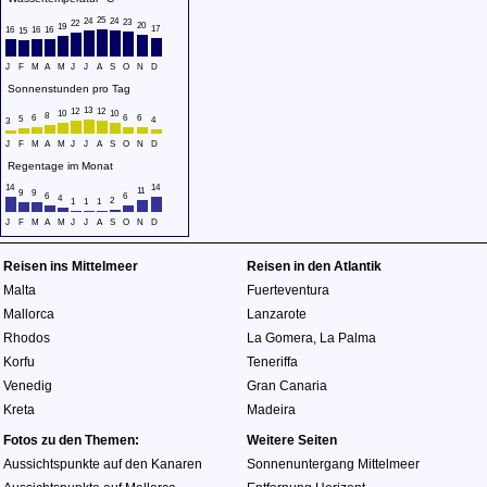
25
24
24
23
22
20
19
17
16
16
16
15
J
F
M
A
M
J
J
A
S
O
N
D
Sonnenstunden pro Tag
13
12
12
10
10
8
6
6
6
5
4
3
J
F
M
A
M
J
J
A
S
O
N
D
Regentage im Monat
14
14
11
9
9
6
6
4
2
1
1
1
J
F
M
A
M
J
J
A
S
O
N
D
Reisen ins Mittelmeer
Reisen in den Atlantik
Malta
Fuerteventura
Mallorca
Lanzarote
Rhodos
La Gomera
,
La Palma
Korfu
Teneriffa
Venedig
Gran Canaria
Kreta
Madeira
Fotos zu den Themen:
Weitere Seiten
Aussichtspunkte auf den Kanaren
Sonnenuntergang Mittelmeer