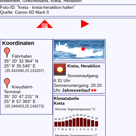
Mittelmeer,
Griechenland,
Kreta,
Heraklion
Foto-ID: "kreta - kreta-heraklion-hafen"
Quelle: Canon 6D Mark II
Koordinaten
Fährhafen
35° 20' 32.964'' N
25° 8' 35.545'' E
Kreta, Heraklion
(35.342490,25.143207)
Sonnenaufgang:
6:31 Uhr
Sonnenuntergang: 20:20
Kreuzfahrt-
Uhr
Jahresverlauf
Terminal
35° 20' 47.231'' N
Klimatabelle
25° 8' 57.383'' E
Kreta
(35.346453,25.149273)
Höchste Tagestemperatur °C
29
29
27
27
24
23
21
20
18
17
16
16
J
F
M
A
M
J
J
A
S
O
N
D
Niedrigste Tagestemperatur °C