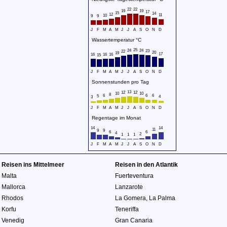
22
22
19
19
17
15
14
12
11
10
9
9
J
F
M
A
M
J
J
A
S
O
N
D
Wassertemperatur °C
25
24
24
23
22
20
19
17
16
16
16
15
J
F
M
A
M
J
J
A
S
O
N
D
Sonnenstunden pro Tag
13
12
12
10
10
8
6
6
6
5
4
3
J
F
M
A
M
J
J
A
S
O
N
D
Regentage im Monat
14
14
11
9
9
6
6
4
2
1
1
1
J
F
M
A
M
J
J
A
S
O
N
D
Reisen ins Mittelmeer
Reisen in den Atlantik
Malta
Fuerteventura
Mallorca
Lanzarote
Rhodos
La Gomera
,
La Palma
Korfu
Teneriffa
Venedig
Gran Canaria